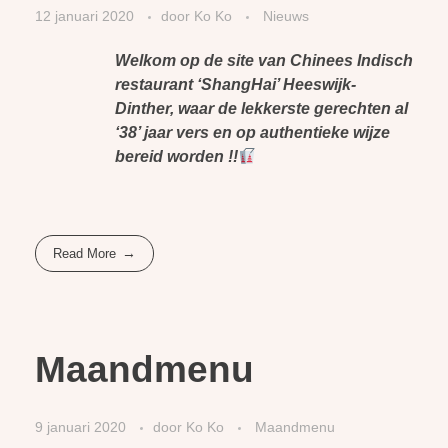
12 januari 2020
door
Ko Ko
Nieuws
Welkom op de site van Chinees Indisch
restaurant ‘ShangHai’ Heeswijk-
Dinther, waar de lekkerste gerechten al
‘38’ jaar vers en op authentieke wijze
bereid worden !!
Read More
Maandmenu
9 januari 2020
door
Ko Ko
Maandmenu