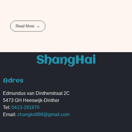
Read More
ShangHai
Adres
Edmundus van Dintherstraat 2C
5473 GH Heeswijk-Dinther
Tel:
0413-291870
Email:
zhangko888@gmail.com