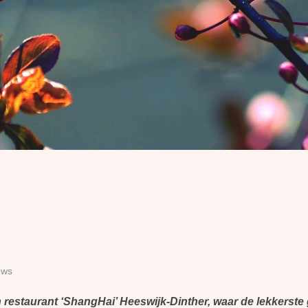
uws
estaurant ‘ShangHai’ Heeswijk-Dinther, waar de lekkerste ge