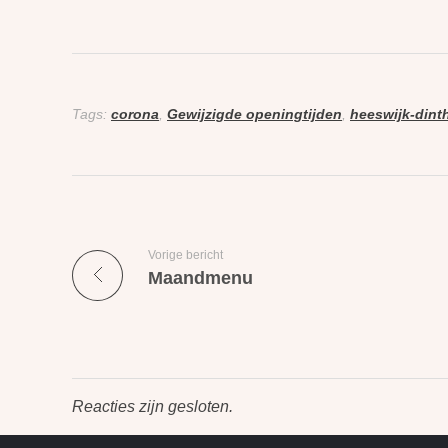
Tags:
corona
,
Gewijzigde openingtijden
,
heeswijk-dint
Vorige bericht
Maandmenu
Reacties zijn gesloten.