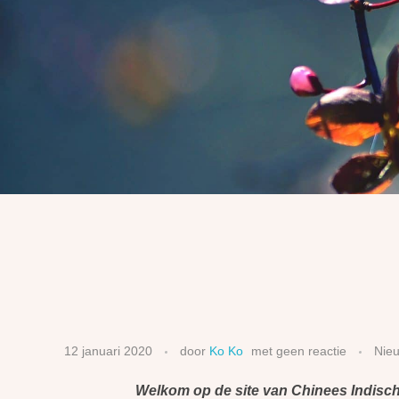
12 januari 2020
door
Ko Ko
met
geen reactie
Nie
Welkom op de site van Chinees Indisch r