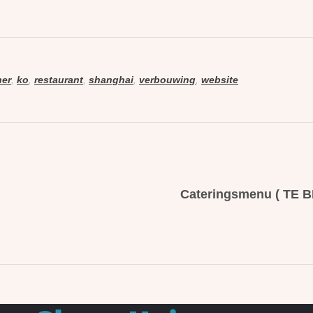
her
,
ko
,
restaurant
,
shanghai
,
verbouwing
,
website
Cateringsmenu ( TE